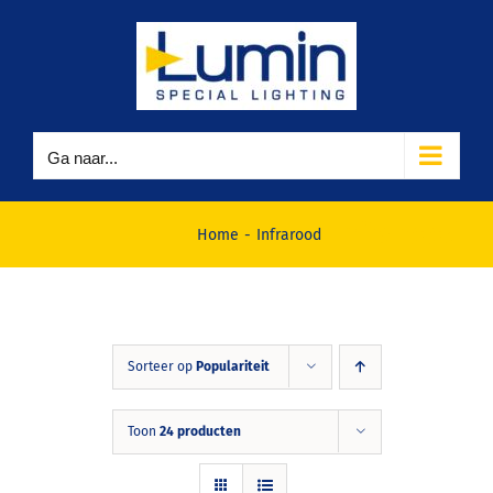
Ga
naar
inhoud
Ga naar...
Infrarood
Home
Infrarood
Sorteer op
Populariteit
Toon
24 producten