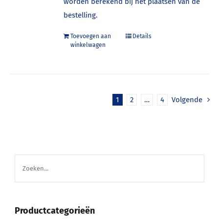
worden berekend bij het plaatsen van de
bestelling.
Toevoegen aan
Details
winkelwagen
1
2
…
4
Volgende
Productcategorieën