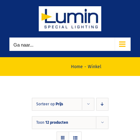
Ga
naar
inhoud
Ga naar...
Winkel
Home
Winkel
Sorteer op
Prijs
Toon
12 producten