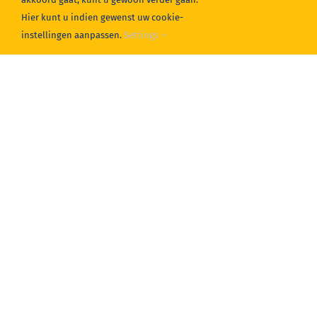
Hier kunt u indien gewenst uw cookie-
instellingen aanpassen.
Settings
CONTACT
Address
Dorpsstraat 6-A 6261 NJ Mheer