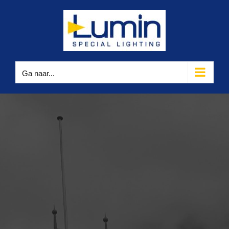
Ga
naar
inhoud
Ga naar...