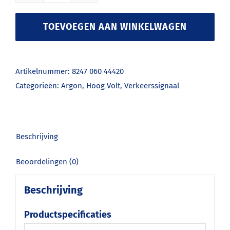
Fischer
A60
TOEVOEGEN AAN WINKELWAGEN
235V
60W
E27
Artikelnummer:
8247 060 44420
Clear
Categorieën:
Argon
,
Hoog Volt
,
Verkeerssignaal
1CT/20
aantal
Beschrijving
Beoordelingen (0)
Beschrijving
Productspecificaties