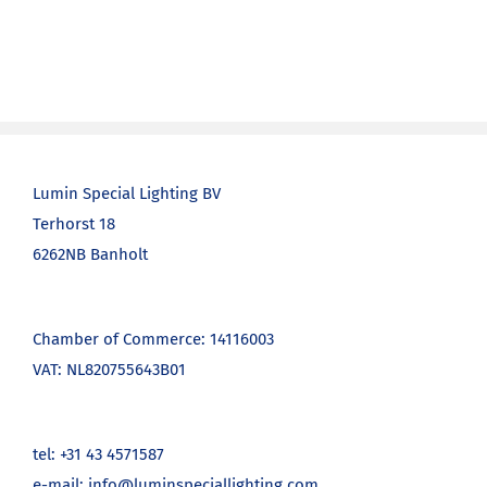
Lumin Special Lighting BV
Terhorst 18
6262NB Banholt
Chamber of Commerce: 14116003
VAT: NL820755643B01
tel: +31 43 4571587
e-mail: info@luminspeciallighting.com