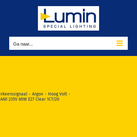
Ga
naar
inhoud
Ga naar...
Dr
Fischer
A60
235V
erkeerssignaal
Argon
Hoog Volt
 A60 235V 60W E27 Clear 1CT/20
60W
E27
Clear
1CT/20