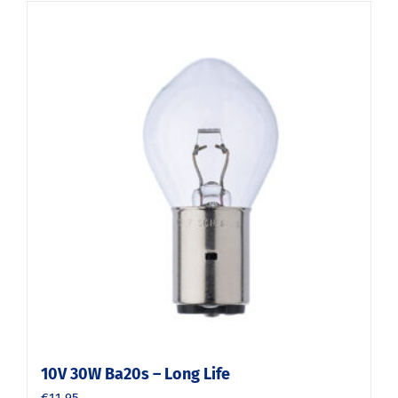
10V 30W Ba20s – Long Life
€
11.95