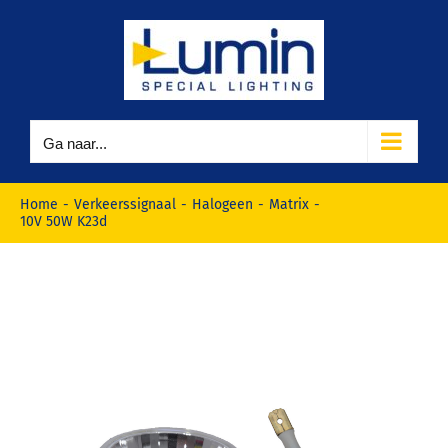
Ga
naar
inhoud
Ga naar...
Home
Verkeerssignaal
Halogeen
Matrix
10V 50W K23d