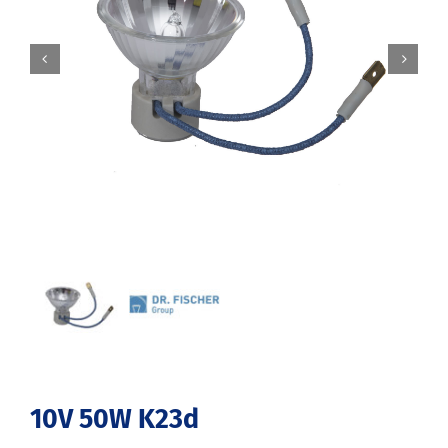


10V 50W K23d