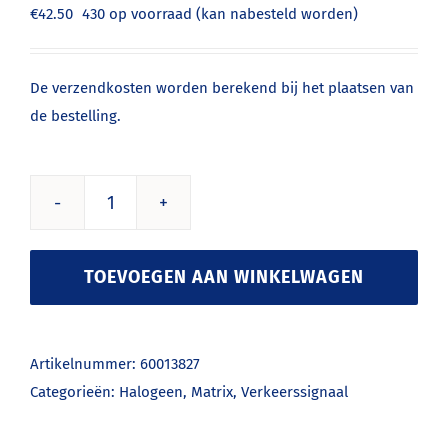
€
42.50
430 op voorraad (kan nabesteld worden)
De verzendkosten worden berekend bij het plaatsen van
de bestelling.
10V
50W
K23d
TOEVOEGEN AAN WINKELWAGEN
aantal
Artikelnummer:
60013827
Categorieën:
Halogeen
,
Matrix
,
Verkeerssignaal