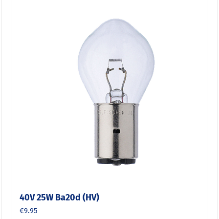
40V 25W Ba20d (HV)
€
9.95