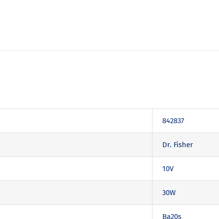
842837
Dr. Fisher
10V
30W
Ba20s