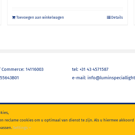
Toevoegen aan winkelwagen
Details
 Commerce: 14116003
tel: +31 43 4571587
755643B01
e-mail: info@luminspecialligh
kies,
en reclame cookies om u optimaal van dienst te zijn. Als u hiermee akkoord
passen.
Settings