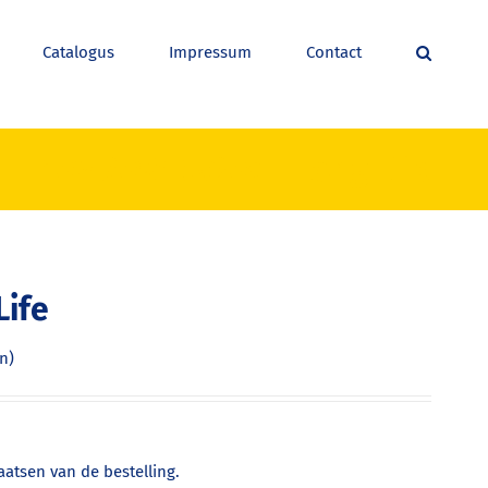
Catalogus
Impressum
Contact
10V 30W Ba20s – Long Life
Life
n)
atsen van de bestelling.