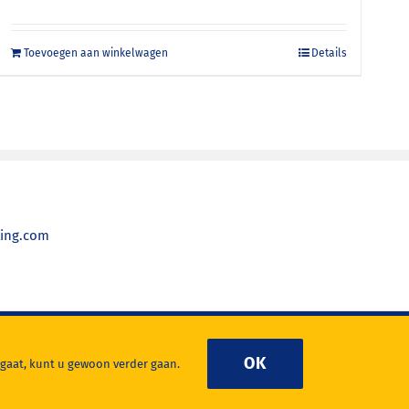
Toevoegen aan winkelwagen
Details
ting.com
OK
 gaat, kunt u gewoon verder gaan.