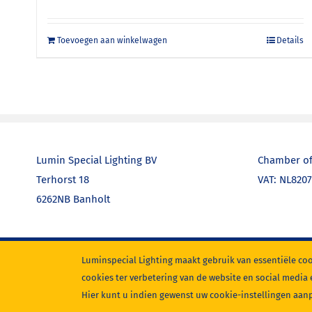
Toevoegen aan winkelwagen
Details
Lumin Special Lighting BV
Chamber of
Terhorst 18
VAT: NL820
6262NB Banholt
Luminspecial Lighting maakt gebruik van essentiële coo
cookies ter verbetering van de website en social media 
© Copyright
2026 | Lumin Special Lighting
Hier kunt u indien gewenst uw cookie-instellingen aan