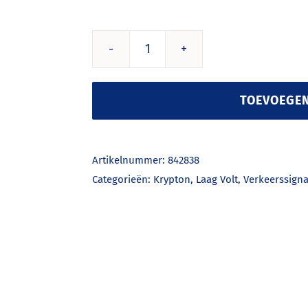
10V
30W
Ba20s
TOEVOEGE
-
Long
Life
Artikelnummer:
842838
aantal
Categorieën:
Krypton
,
Laag Volt
,
Verkeerssigna