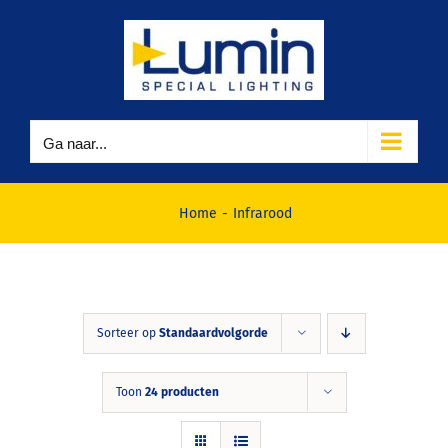
Ga
naar
inhoud
Ga naar...
Infrarood
Home
Infrarood
Sorteer op
Standaardvolgorde
Toon
24 producten