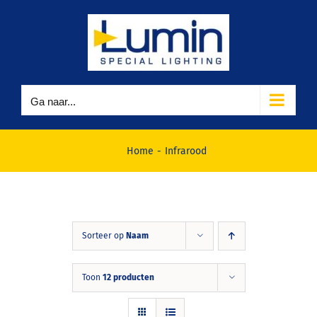
Ga
naar
inhoud
Ga naar...
Infrarood
Home
Infrarood
Sorteer op
Naam
Toon
12 producten