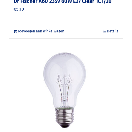
Dr Fischer A60 235V 60W E27 Clear 1CT/20
€
5.10
Toevoegen aan winkelwagen
Details