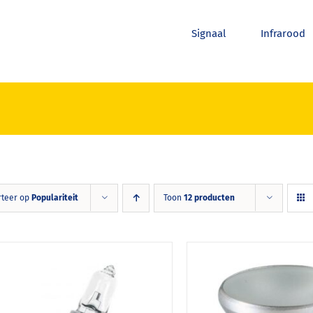
Signaal
Infrarood
rteer op
Populariteit
Toon
12 producten