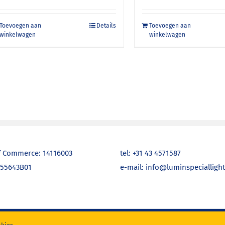
Toevoegen aan
Details
Toevoegen aan
winkelwagen
winkelwagen
 Commerce: 14116003
tel: +31 43 4571587
755643B01
e-mail: info@luminspecialligh