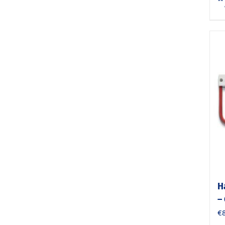
H
–
€