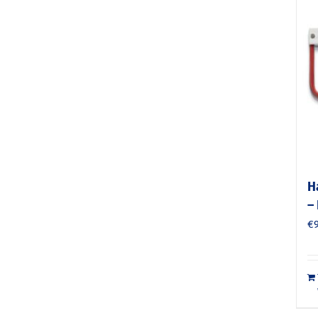
H
–
€