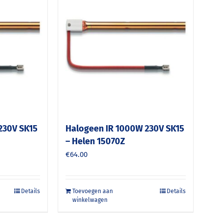
230V SK15
Halogeen IR 1000W 230V SK15
– Helen 15070Z
€
64.00
Details
Toevoegen aan
Details
winkelwagen