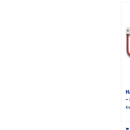
H
–
€