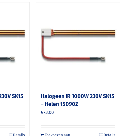
230V SK15
Halogeen IR 1000W 230V SK15
– Helen 15090Z
€
73.00
Details
Toevoegen aan
Details