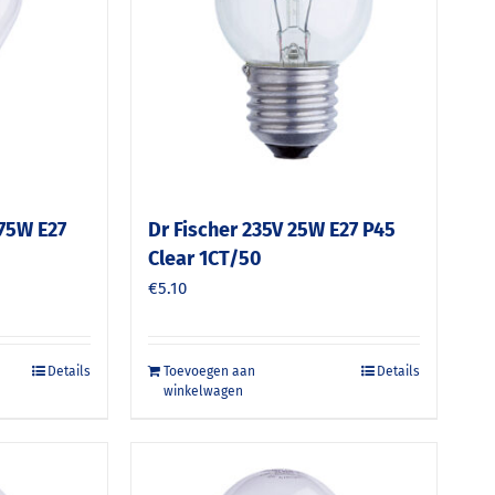
 75W E27
Dr Fischer 235V 25W E27 P45
Clear 1CT/50
€
5.10
Details
Toevoegen aan
Details
winkelwagen