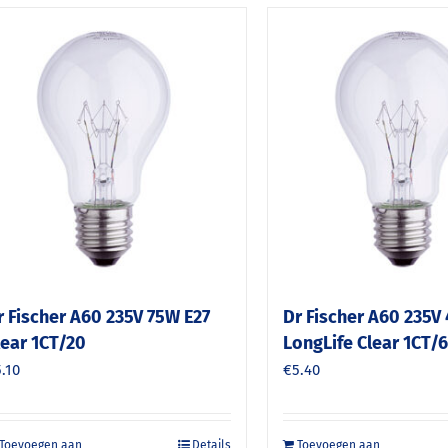
r Fischer A60 235V 75W E27
Dr Fischer A60 235V
lear 1CT/20
LongLife Clear 1CT/
5.10
€
5.40
Toevoegen aan
Details
Toevoegen aan