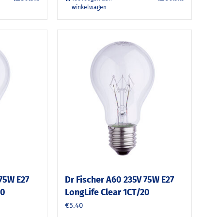
winkelwagen
 75W E27
Dr Fischer A60 235V 75W E27
60
LongLife Clear 1CT/20
€
5.40