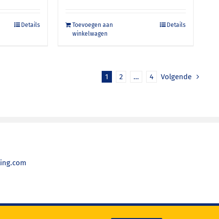
Details
Toevoegen aan
Details
winkelwagen
1
2
…
4
Volgende
ting.com