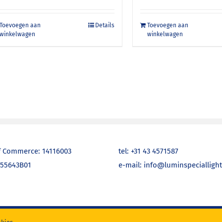
Toevoegen aan
Details
Toevoegen aan
winkelwagen
winkelwagen
 Commerce: 14116003
tel: +31 43 4571587
755643B01
e-mail: info@luminspecialligh