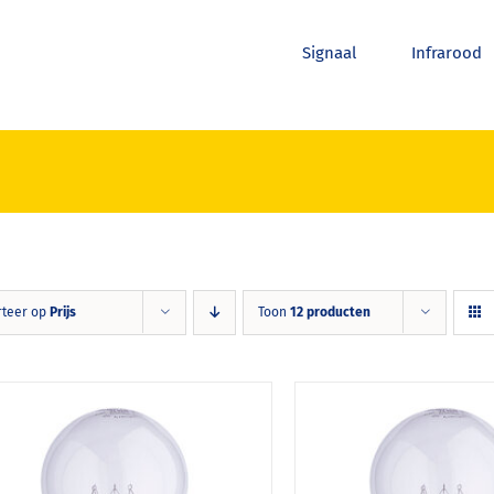
Signaal
Infrarood
rteer op
Prijs
Toon
12 producten