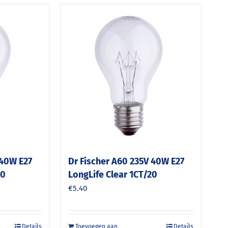
 40W E27
Dr Fischer A60 235V 40W E27
60
LongLife Clear 1CT/20
€
5.40
Details
Toevoegen aan
Details