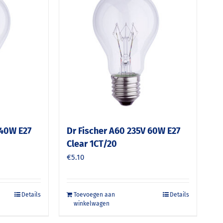
 40W E27
Dr Fischer A60 235V 60W E27
Clear 1CT/20
€
5.10
Details
Toevoegen aan
Details
winkelwagen