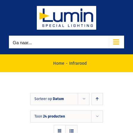
Ga
naar
inhoud
Ga naar...
Infrarood
Home
Infrarood
Sorteer op
Datum
Toon
24 producten