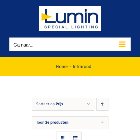
Ga
naar
inhoud
Ga naar...
Infrarood
Home
Infrarood
Sorteer op
Prijs
Toon
24 producten