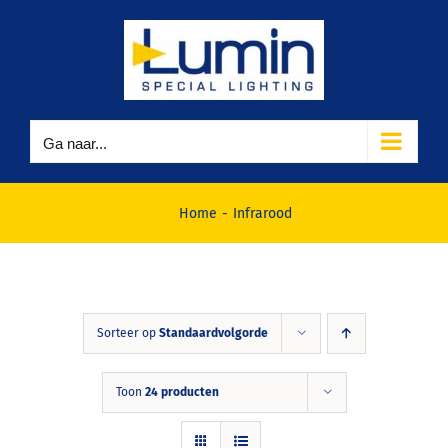
Ga
naar
inhoud
Ga naar...
Infrarood
Home
Infrarood
Sorteer op
Standaardvolgorde
Toon
24 producten