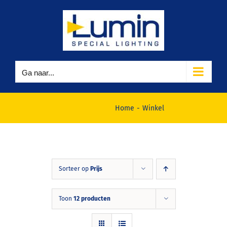
Ga
naar
inhoud
Ga naar...
Winkel
Home
Winkel
Sorteer op
Prijs
Toon
12 producten