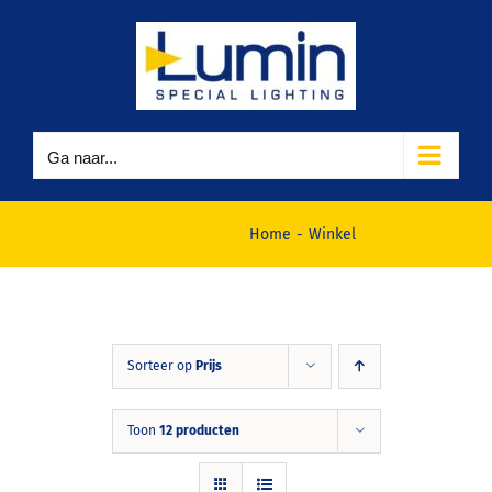
Ga
naar
inhoud
Ga naar...
Winkel
Home
Winkel
Sorteer op
Prijs
Toon
12 producten