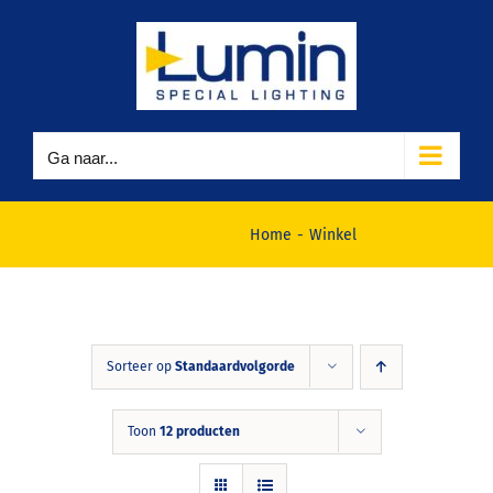
Ga
naar
inhoud
Ga naar...
Winkel
Home
Winkel
Sorteer op
Standaardvolgorde
Toon
12 producten