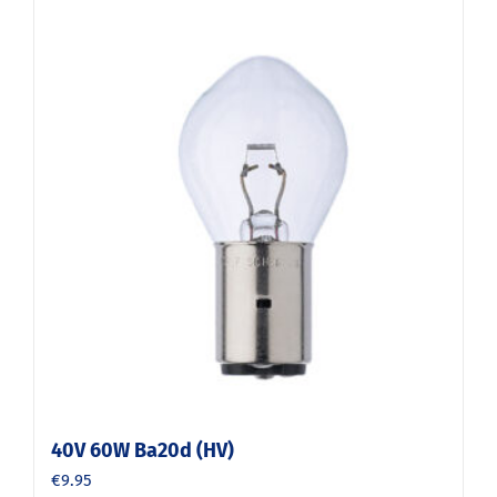
40V 60W Ba20d (HV)
€
9.95